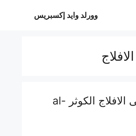
وورلد وايد إكسبريس
افلاج
شركة نقل عفش من جدة الى الافلاج الكوثر al-