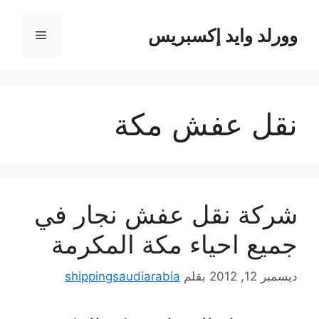
نتقل
لى
وورلد وايد إكسبريس
القائمة
لمحتوى
نقل عفش مكة
شركة نقل عفش نجار في
جميع احياء مكة المكرمة
ديسمبر 12, 2012
بقلم
shippingsaudiarabia