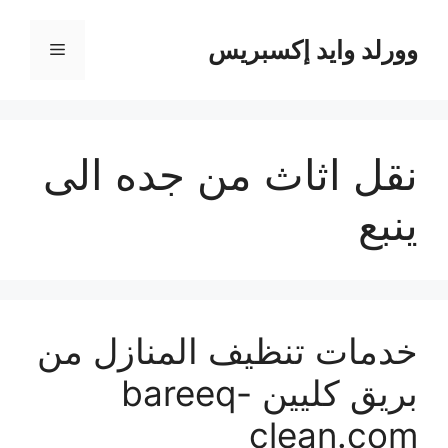
نتقل
لى
وورلد وايد إكسبريس
القائمة
لمحتوى
نقل اثاث من جده الى
ينبع
خدمات تنظيف المنازل من
بريق كليين bareeq-
clean.com