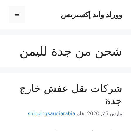
نتقل
لى
وورلد وايد إكسبريس
القائمة
لمحتوى
شحن من جدة لليمن
شركات نقل عفش خارج
جدة
مارس 25, 2020
بقلم
shippingsaudiarabia