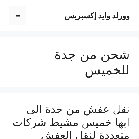
نتقل
لى
وورلد وايد إكسبريس
القائمة
لمحتوى
شحن من جدة
للخميس
نقل عفش من جدة الى
ابها خميس مشيط شركات
متعددة لنقل العفش