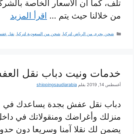
تلف، كما أن الأسعار الخاصة بالشركة
من خلالنا حيث يتم …
اقرأ المزيد
التصنيفات
شحن بحرى من الرياض لتركيا
,
شحن من السعودية لتركيا
,
نقل عفش 
خدمات ونيت دباب نقل العف
أغسطس 14, 2019
بقلم
shippingsaudiarabia
دباب نقل عفش بجدة يساعدك في ن
منزلك وأغراضك ومنقولاتك في داخل
يضمن لك نقلا آمنا وسريعا دون حدوث