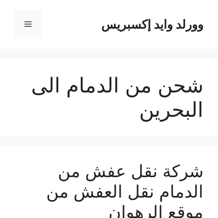
نتقل
لى
وورلد وايد إكسبريس
القائمة
لمحتوى
شحن من الدمام الى
البحرين
شركة نقل عفش من
الدمام نقل العفش من
موقع الرهوان