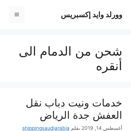
نتقل
لى
وورلد وايد إكسبريس
القائمة
لمحتوى
شحن من الدمام الى
أنقره
خدمات ونيت دباب نقل
العفش جدة الرياض
أغسطس 14, 2019
بقلم
shippingsaudiarabia