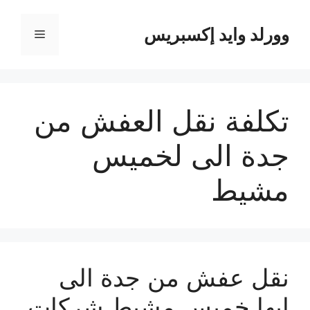
نتقل
لى
وورلد وايد إكسبريس
القائمة
لمحتوى
تكلفة نقل العفش من
جدة الى لخميس
مشيط
نقل عفش من جدة الى
ابها خميس مشيط شركات