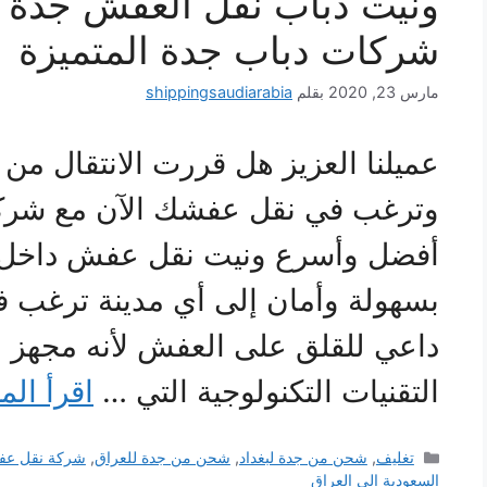
ونيت دباب نقل العفش جدة 
شركات دباب جدة المتميزة
مارس 23, 2020
بقلم
shippingsaudiarabia
عميلنا العزيز هل قررت الانتقال من
وترغب في نقل عفشك الآن مع شركة
أفضل وأسرع ونيت نقل عفش داخل 
بسهولة وأمان إلى أي مدينة ترغب في
داعي للقلق على العفش لأنه مجهز 
التقنيات التكنولوجية التي …
اقرأ الم
التصنيفات
تغليف
,
شحن من جدة لبغداد
,
شحن من جدة للعراق
,
شركة نقل عفش
السعودية الى العراق