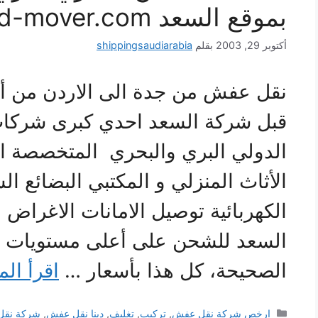
بموقع السعد alsaad-mover.com
أكتوبر 29, 2003
بقلم
shippingsaudiarabia
نقل عفش من جدة الى الاردن من أ
قبل شركة السعد احدي كبرى شركا
الدولي البري والبحري المتخصصة الت
الأثاث المنزلي و المكتبي البضائع ال
الكهربائية توصيل الامانات الاغراض 
السعد للشحن على أعلى مستويات ال
الصحيحة، كل هذا بأسعار …
اقرأ الم
التصنيفات
ارخص شركة نقل عفش
,
تركيب
,
تغليف
,
دينا نقل عفش
,
شركة نق