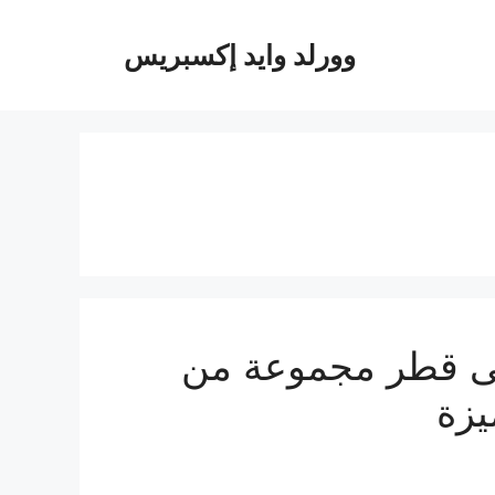
وورلد وايد إكسبريس
ى قطر مجموعة من
يزة