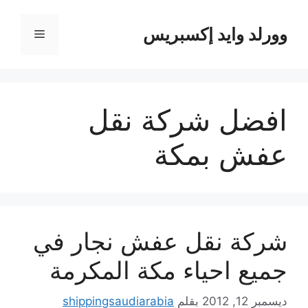
نتقل
لى
وورلد وايد إكسبريس
القائمة
لمحتوى
افضل شركة نقل
عفش بمكة
شركة نقل عفش نجار في
جميع احياء مكة المكرمة
ديسمبر 12, 2012
بقلم
shippingsaudiarabia