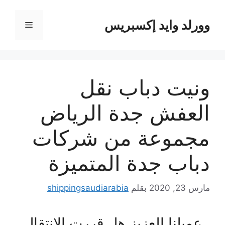
نتقل
لى
وورلد وايد إكسبريس
القائمة
لمحتوى
ونيت دباب نقل
العفش جدة الرياض
مجموعة من شركات
دباب جدة المتميزة
مارس 23, 2020
بقلم
shippingsaudiarabia
عميلنا العزيز هل قررت الانتقال