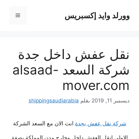
نتقل
لى
وورلد وايد إكسبريس
القائمة
لمحتوى
نقل عفش داخل جدة
شركة السعد alsaad-
mover.com
ديسمبر 11, 2019
بقلم
shippingsaudiarabia
شركة نقل عفش بجدة
انت الان مع السعد الشركة
الاولى لنقل العفش داخل وخارج مدن المملكة بصفة