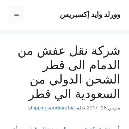
نتقل
لى
وورلد وايد إكسبريس
القائمة
لمحتوى
شركة نقل عفش من
الدمام الى قطر
الشحن الدولي من
السعودية الي قطر
مارس 28, 2017
بقلم
shippingsaudiarabia
أصبحت
شركة شحن من السعودية الي قطر
من أهم