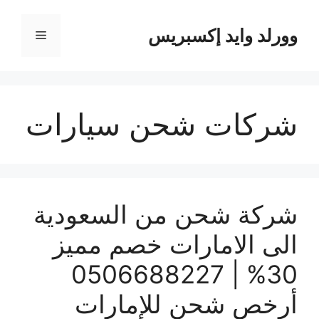
نتقل
لى
وورلد وايد إكسبريس
القائمة
لمحتوى
شركات شحن سيارات
شركة شحن من السعودية
الى الامارات خصم مميز
30% | 0506688227
أرخص شحن للإمارات