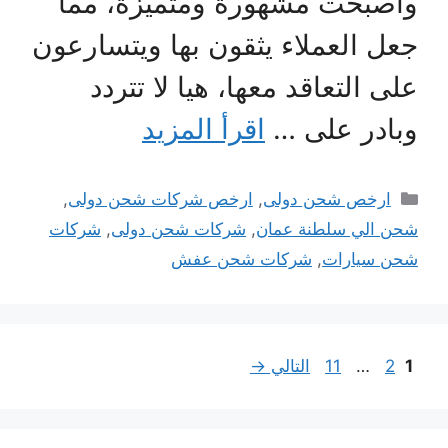
وأصبحت مشهورة ومتميزة، مما
جعل العملاء يثقون بها ويتسارعون
على التعاقد معها، هيا لا تتردد
وبادر على …
اقرأ المزيد
التصنيفات
ارخص شحن دولى
,
ارخص شركات شحن دولى
,
شحن الي سلطنة عمان
,
شركات شحن دولى
,
شركات
شحن سيارات
,
شركات شحن عفش
Page
Page
Page
1
2
…
11
التالي
→