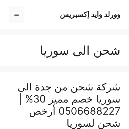
نتقل
لى
وورلد وايد إكسبريس
القائمة
لمحتوى
شحن الى سوريا
شركة شحن من جدة الى
سوريا خصم مميز 30% |
0506688227 أرخص
شحن لسوريا