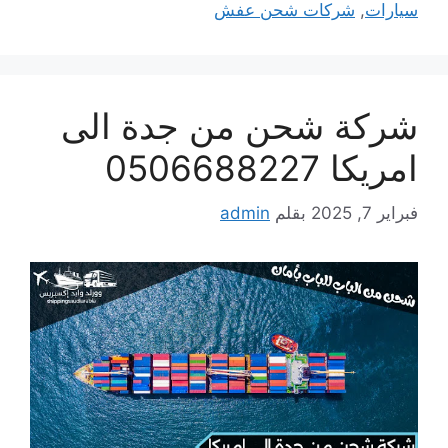
سيارات
,
شركات شحن عفش
شركة شحن من جدة الى
امريكا 0506688227
فبراير 7, 2025
بقلم
admin