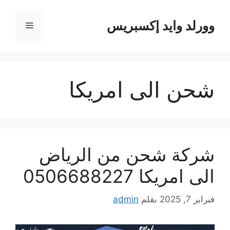
نتقل
لى
وورلد وايد إكسبريس
القائمة
لمحتوى
شحن الى امريكا
شركة شحن من الرياض
الى امريكا 0506688227
فبراير 7, 2025
بقلم
admin