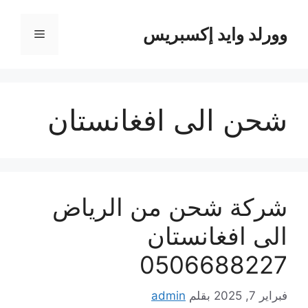
نتقل
لى
وورلد وايد إكسبريس
القائمة
لمحتوى
شحن الى افغانستان
شركة شحن من الرياض
الى افغانستان
0506688227
فبراير 7, 2025
بقلم
admin