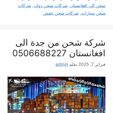
شحن الى افغانستان
,
شركات شحن دولى
,
شركات
شحن سيارات
,
شركات شحن عفش
شركة شحن من جدة الى
افغانستان 0506688227
فبراير 7, 2025
بقلم
admin