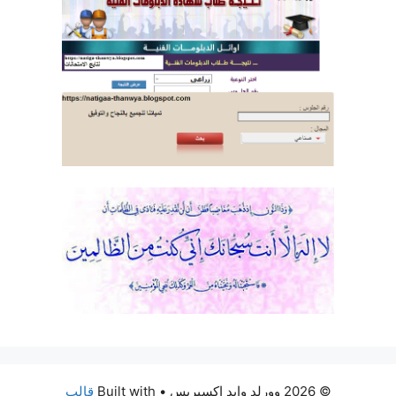
© 2026 وورلد وايد إكسبريس
• Built with
قالب