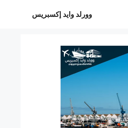
وورلد وايد إكسبريس