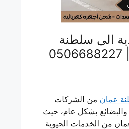
ة الى سلطنة
عمان خصم مميز 30% | 0506688227
نة عمان
من الشركات
والبضائع بشكل عام، حيث
مان من الخدمات الحيوية