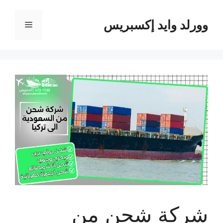
نتقل
لى
وورلد وايد إكسبريس
القائمة
لمحتوى
شركة شحن من