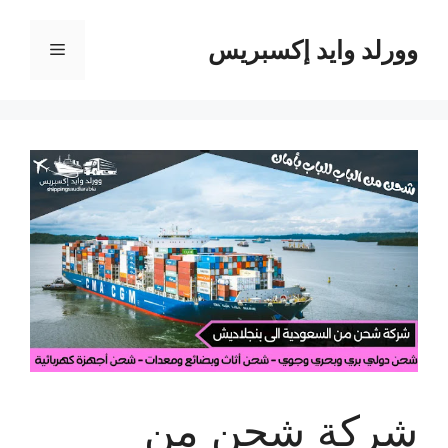
نتقل
لى
وورلد وايد إكسبريس
القائمة
لمحتوى
شركة شحن من