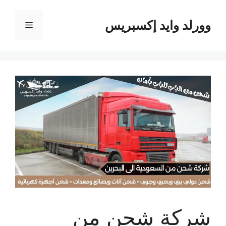
نتقل
لى
وورلد وايد إكسبريس
القائمة
لمحتوى
شركة شحن من