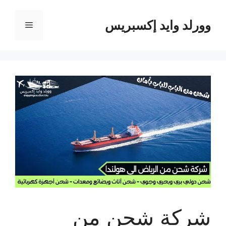
نتقل
لى
وورلد وايد إكسبريس
القائمة
لمحتوى
شركة شحن من