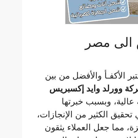
الى مصر
بر الأكفـأ والأفضل من بين
كة وورلد وايد إكسبريس
عالية، وبسبب خبرتها
حقيق الكثير من الإنجازات،
، مما جعل العملاء يثقون