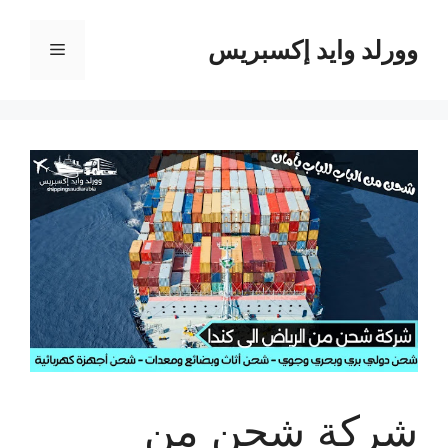
نتقل
لى
وورلد وايد إكسبريس
القائمة
لمحتوى
شركة شحن من