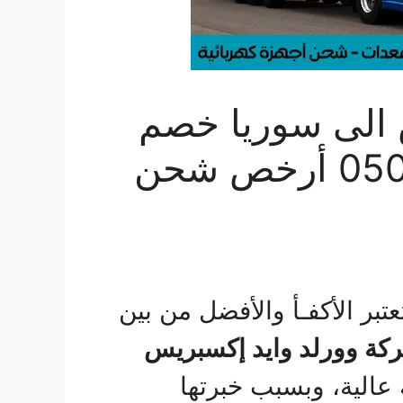
الى سوريا خصم
مميز 30% | 0506688227 أرخص شحن
تبر الأكفـأ والأفضل من بين
كة وورلد وايد إكسبريس
عالية، وبسبب خبرتها