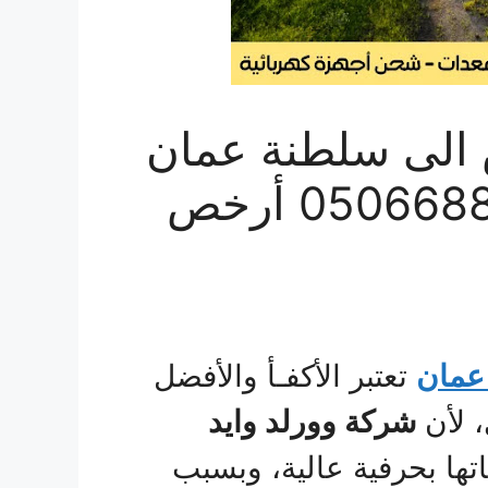
الى سلطنة عمان
خصم مميز 30% | 0506688227 أرخص
عمان
تعتبر الأكفـأ والأفضل
 لأن
شركة وورلد وايد
ها بحرفية عالية، وبسبب