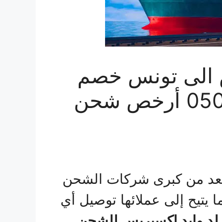
 الى تونس خصم
مميز 30% | 0506688227 أرخص شحن
د من كبرى شركات الشحن
ا يتيح إلى عملائها توصيل أي
لد وايد إكسبريس للشحن