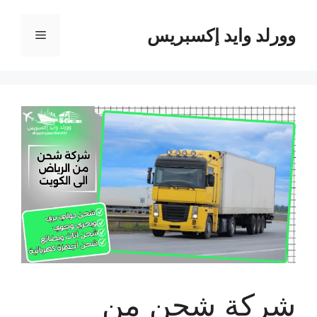
نتقل
لى
وورلد وايد إكسبريس
القائمة
لمحتوى
شركة شحن من